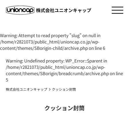
株式会社ユニオンキャップ
Warning
: Attempt to read property "slug" on null in
/home/r2821073/public_html/unioncap.co.jp/wp-
content/themes/SBorigin-child/archive.php
on line
6
Warning
: Undefined property: WP_Error::$parent in
/home/r2821073/public_html/unioncap.co.jp/wp-
content/themes/SBorigin/breadcrumb/archive.php
on line
5
株式会社ユニオンキャップ
クッション封筒
クッション封筒