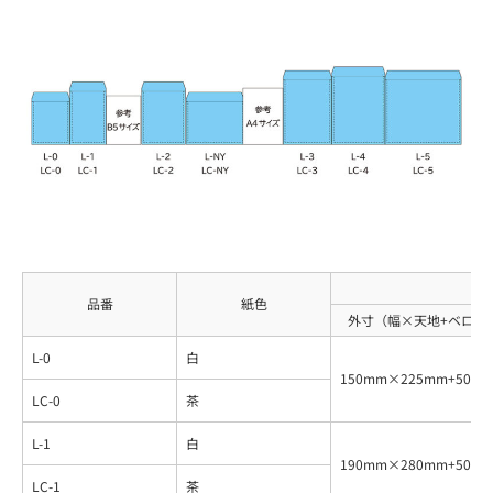
品番
紙色
外寸（幅×天地+ベロ）
L-0
白
150mm×225mm+50m
LC-0
茶
L-1
白
190mm×280mm+50m
LC-1
茶