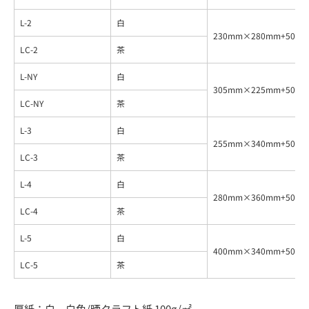
L-2
白
230mm×280mm+50m
LC-2
茶
L-NY
白
305mm×225mm+50m
LC-NY
茶
L-3
白
255mm×340mm+50m
LC-3
茶
L-4
白
280mm×360mm+50m
LC-4
茶
L-5
白
400mm×340mm+50m
LC-5
茶
厚紙：白 白色/晒クラフト紙 100g/㎡