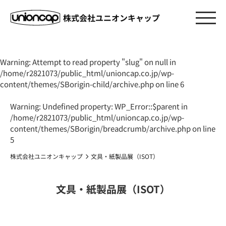
株式会社ユニオンキャップ
Warning
: Attempt to read property "slug" on null in
/home/r2821073/public_html/unioncap.co.jp/wp-
content/themes/SBorigin-child/archive.php
on line
6
Warning
: Undefined property: WP_Error::$parent in
/home/r2821073/public_html/unioncap.co.jp/wp-
content/themes/SBorigin/breadcrumb/archive.php
on line
5
株式会社ユニオンキャップ
文具・紙製品展（ISOT）
文具・紙製品展（ISOT）